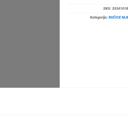
SKU:
33341018
Kategorija:
RUČICE MJ