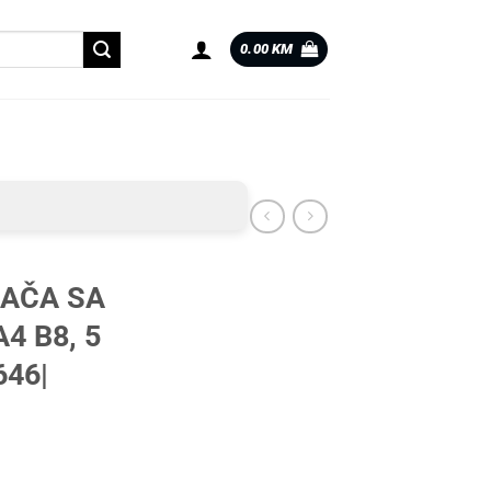
0.00
KM
AČA SA
4 B8, 5
646|