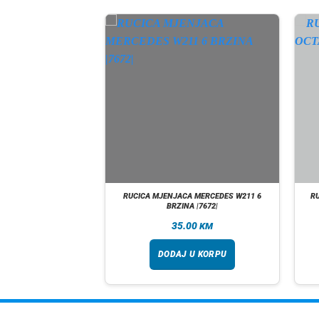
CA OPEL CORSA D
RUCICA MJENJACA MERCEDES W211 6
R
NA |WNSKCOP0026BR|
BRZINA |7672|
00
35.00
KM
KM
 U KORPU
DODAJ U KORPU