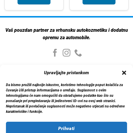
Vaš pouzdan partner za vrhunsku autokozmetiku i dodatnu
opremu za automobile.
Moj nalog
Upravljajte pristankom
Moj nalog
Moje narudžbe
Da bismo pružili najbolje iskustvo, koristimo tehnologije poput kolačića za
Detalji računa
čuvanje i/ili pristup informacijama o uređaju. Suglasnost s ovim
Log out
tehnologijama će nam omogućiti da obrađujemo podatke kao što su
ponašanje pri pregledavanju ili jedinstveni ID-ovi na ovoj web stranici.
Nepristanak ili povlačenje suglasnosti može negativno utjecati na određene
Informacije
karakteristike i funkcije.
O nama
Dostava
Politika privatnosti
Prihvati