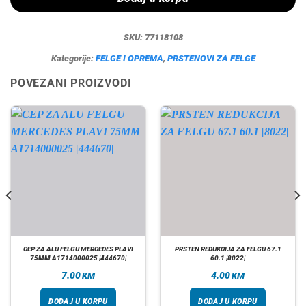
SKU:
77118108
Kategorije:
FELGE I OPREMA
,
PRSTENOVI ZA FELGE
POVEZANI PROIZVODI
CEP ZA ALU FELGU MERCEDES PLAVI
PRSTEN REDUKCIJA ZA FELGU 67.1
75MM A1714000025 |444670|
60.1 |8022|
7.00
4.00
KM
KM
DODAJ U KORPU
DODAJ U KORPU