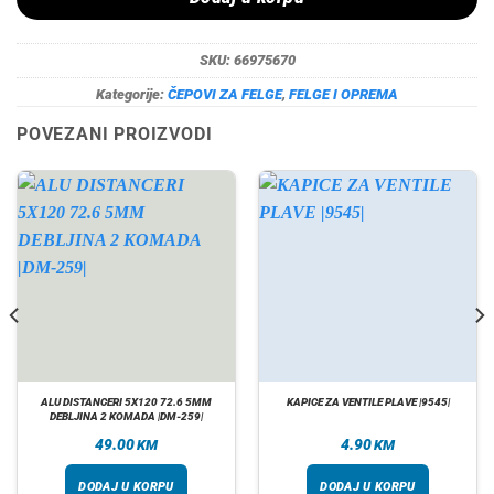
SKU:
66975670
Kategorije:
ČEPOVI ZA FELGE
,
FELGE I OPREMA
POVEZANI PROIZVODI
ALU DISTANCERI 5X120 72.6 5MM
KAPICE ZA VENTILE PLAVE |9545|
DEBLJINA 2 KOMADA |DM-259|
49.00
4.90
KM
KM
DODAJ U KORPU
DODAJ U KORPU