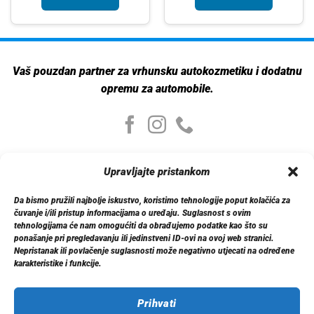
Vaš pouzdan partner za vrhunsku autokozmetiku i dodatnu
opremu za automobile.
Moj nalog
Upravljajte pristankom
Moj nalog
Moje narudžbe
Da bismo pružili najbolje iskustvo, koristimo tehnologije poput kolačića za
Detalji računa
čuvanje i/ili pristup informacijama o uređaju. Suglasnost s ovim
Log out
tehnologijama će nam omogućiti da obrađujemo podatke kao što su
ponašanje pri pregledavanju ili jedinstveni ID-ovi na ovoj web stranici.
Nepristanak ili povlačenje suglasnosti može negativno utjecati na određene
Informacije
karakteristike i funkcije.
O nama
Dostava
Politika privatnosti
Prihvati