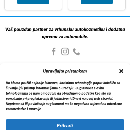
Vaš pouzdan partner za vrhunsku autokozmetiku i dodatnu
opremu za automobile.
Moj nalog
Upravljajte pristankom
Moj nalog
Moje narudžbe
Da bismo pružili najbolje iskustvo, koristimo tehnologije poput kolačića za
Detalji računa
čuvanje i/ili pristup informacijama o uređaju. Suglasnost s ovim
Log out
tehnologijama će nam omogućiti da obrađujemo podatke kao što su
ponašanje pri pregledavanju ili jedinstveni ID-ovi na ovoj web stranici.
Nepristanak ili povlačenje suglasnosti može negativno utjecati na određene
Informacije
karakteristike i funkcije.
O nama
Dostava
Politika privatnosti
Prihvati