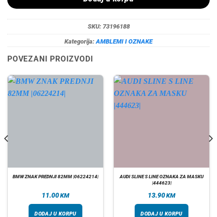
SKU:
73196188
Kategorija:
AMBLEMI I OZNAKE
POVEZANI PROIZVODI
BMW ZNAK PREDNJI 82MM |06224214|
AUDI SLINE S LINE OZNAKA ZA MASKU
|444623|
11.00
13.90
KM
KM
DODAJ U KORPU
DODAJ U KORPU