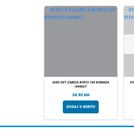
I ODLEĐIVAČ 500ML
AUDI SET ZABICA KOPCI 160 KOMADA
SV
0149|
|444667|
90
34.90
KM
KM
 U KORPU
DODAJ U KORPU