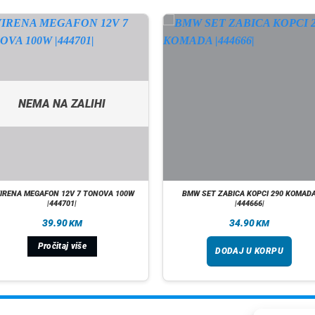
NEMA NA ZALIHI
IRENA MEGAFON 12V 7 TONOVA 100W
BMW SET ZABICA KOPCI 290 KOMAD
|444701|
|444666|
39.90
34.90
KM
KM
Pročitaj više
DODAJ U KORPU