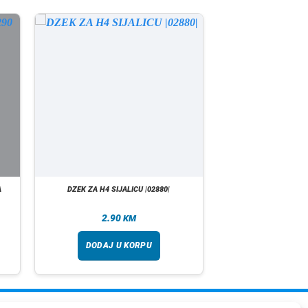
A
DZEK ZA H4 SIJALICU |02880|
2.90
KM
DODAJ U KORPU