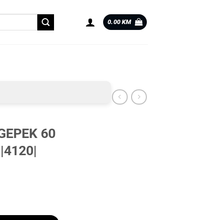
0.00
KM
GEPEK 60
|4120|
5CM |4120| količina