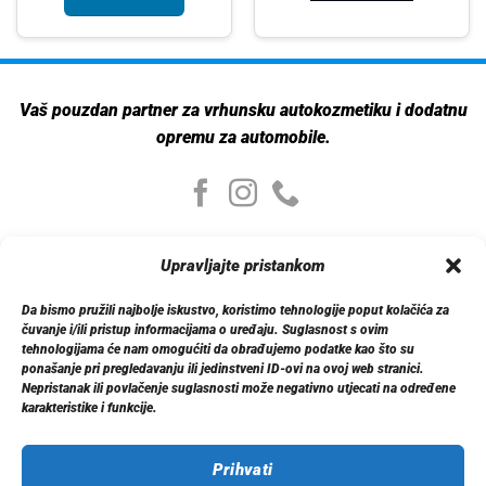
Vaš pouzdan partner za vrhunsku autokozmetiku i dodatnu
opremu za automobile.
Moj nalog
Upravljajte pristankom
Moj nalog
Moje narudžbe
Da bismo pružili najbolje iskustvo, koristimo tehnologije poput kolačića za
Detalji računa
čuvanje i/ili pristup informacijama o uređaju. Suglasnost s ovim
Log out
tehnologijama će nam omogućiti da obrađujemo podatke kao što su
ponašanje pri pregledavanju ili jedinstveni ID-ovi na ovoj web stranici.
Nepristanak ili povlačenje suglasnosti može negativno utjecati na određene
Informacije
karakteristike i funkcije.
O nama
Dostava
Politika privatnosti
Prihvati