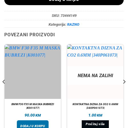
SKU:
73444149
Kategorija:
RAZNO
POVEZANI PROIZVODI
NEMA NA ZALIHI
BMW F30 F35 M MASKA BUBREZI
KONTAKTNA DIZNA ZA CO2 0.6MM
|K001077|
|340P061073|
90.00
1.00
KM
KM
Pročitaj više
DODAJ U KORPU