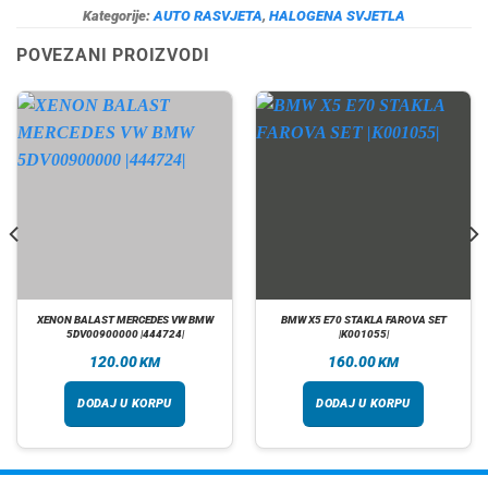
Kategorije:
AUTO RASVJETA
,
HALOGENA SVJETLA
POVEZANI PROIZVODI
XENON BALAST MERCEDES VW BMW
BMW X5 E70 STAKLA FAROVA SET
5DV00900000 |444724|
|K001055|
120.00
160.00
KM
KM
DODAJ U KORPU
DODAJ U KORPU