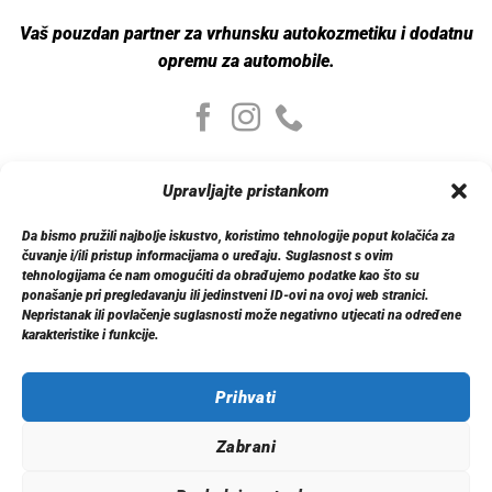
Vaš pouzdan partner za vrhunsku autokozmetiku i dodatnu
opremu za automobile.
Moj nalog
Upravljajte pristankom
Moj nalog
Moje narudžbe
Da bismo pružili najbolje iskustvo, koristimo tehnologije poput kolačića za
Detalji računa
čuvanje i/ili pristup informacijama o uređaju. Suglasnost s ovim
Log out
tehnologijama će nam omogućiti da obrađujemo podatke kao što su
ponašanje pri pregledavanju ili jedinstveni ID-ovi na ovoj web stranici.
Nepristanak ili povlačenje suglasnosti može negativno utjecati na određene
Informacije
karakteristike i funkcije.
O nama
Dostava
Politika privatnosti
Prihvati
Kontakt
Zabrani