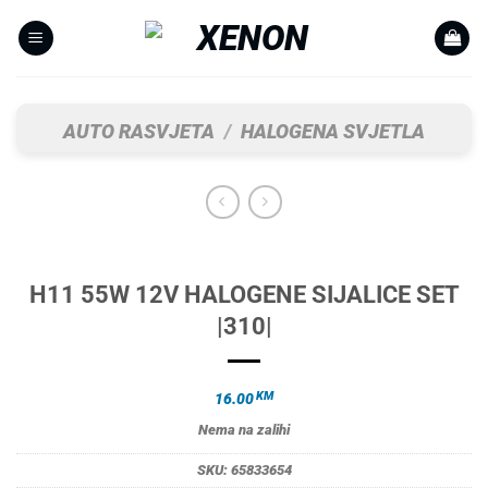
Skip
to
content
AUTO RASVJETA
/
HALOGENA SVJETLA
H11 55W 12V HALOGENE SIJALICE SET
|310|
KM
16.00
Nema na zalihi
SKU:
65833654