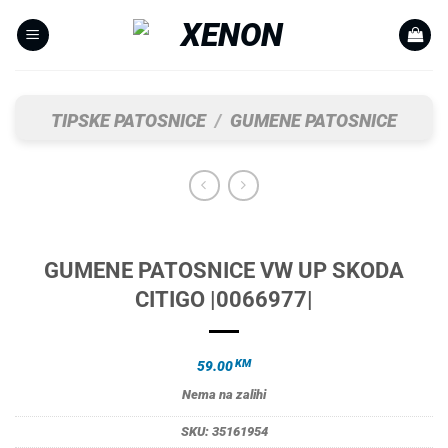
Skip
to
content
TIPSKE PATOSNICE
/
GUMENE PATOSNICE
GUMENE PATOSNICE VW UP SKODA
CITIGO |0066977|
KM
59.00
Nema na zalihi
SKU:
35161954