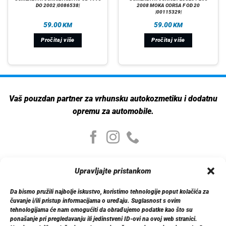
DO 2002 |0086538|
2008 MOKA CORSA F OD 20
|00115329|
59.00
59.00
KM
KM
Pročitaj više
Pročitaj više
Vaš pouzdan partner za vrhunsku autokozmetiku i dodatnu
opremu za automobile.
Moj nalog
Upravljajte pristankom
Moj nalog
Moje narudžbe
Da bismo pružili najbolje iskustvo, koristimo tehnologije poput kolačića za
Detalji računa
čuvanje i/ili pristup informacijama o uređaju. Suglasnost s ovim
Log out
tehnologijama će nam omogućiti da obrađujemo podatke kao što su
ponašanje pri pregledavanju ili jedinstveni ID-ovi na ovoj web stranici.