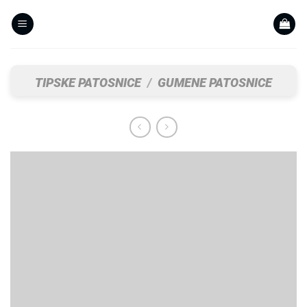
Skip
to
content
TIPSKE PATOSNICE
/
GUMENE PATOSNICE