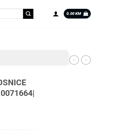
0.00
KM
OSNICE
|0071664|