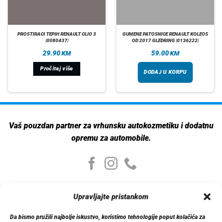
PROSTIRACI TEPIH RENAULT CLIO 3
GUMENE PATOSNICE RENAULT KOLEOS
|0080437|
OD 2017 GLEDRING |0136222|
29.90
59.00
KM
KM
Pročitaj više
DODAJ U KORPU
Vaš pouzdan partner za vrhunsku autokozmetiku i dodatnu
opremu za automobile.
Moj nalog
Upravljajte pristankom
Moj nalog
Moje narudžbe
Da bismo pružili najbolje iskustvo, koristimo tehnologije poput kolačića za