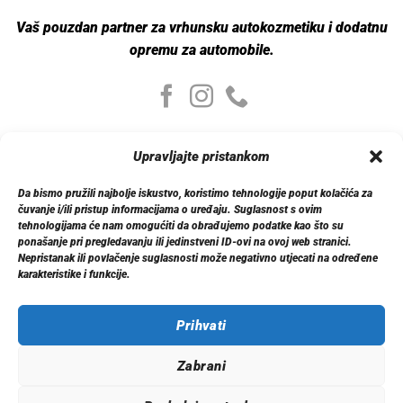
Vaš pouzdan partner za vrhunsku autokozmetiku i dodatnu
opremu za automobile.
Moj nalog
Upravljajte pristankom
Moj nalog
Moje narudžbe
Da bismo pružili najbolje iskustvo, koristimo tehnologije poput kolačića za
Detalji računa
čuvanje i/ili pristup informacijama o uređaju. Suglasnost s ovim
Log out
tehnologijama će nam omogućiti da obrađujemo podatke kao što su
ponašanje pri pregledavanju ili jedinstveni ID-ovi na ovoj web stranici.
Nepristanak ili povlačenje suglasnosti može negativno utjecati na određene
Informacije
karakteristike i funkcije.
O nama
Dostava
Politika privatnosti
Prihvati
Kontakt
Zabrani