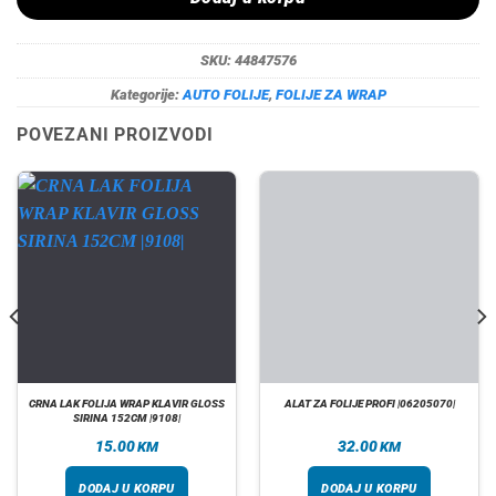
SKU:
44847576
Kategorije:
AUTO FOLIJE
,
FOLIJE ZA WRAP
POVEZANI PROIZVODI
CRNA LAK FOLIJA WRAP KLAVIR GLOSS
ALAT ZA FOLIJE PROFI |06205070|
SIRINA 152CM |9108|
15.00
32.00
KM
KM
DODAJ U KORPU
DODAJ U KORPU