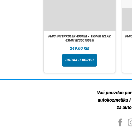
700MM X 180MM IZLAZ
FMIC INTERKULER 490MM x 155MM IZLAZ
FMI
C55018065|
63MM |IC30015565|
.00
249.00
KM
KM
 U KORPU
DODAJ U KORPU
Vaš pouzdan par
autokozmetiku i
za auto