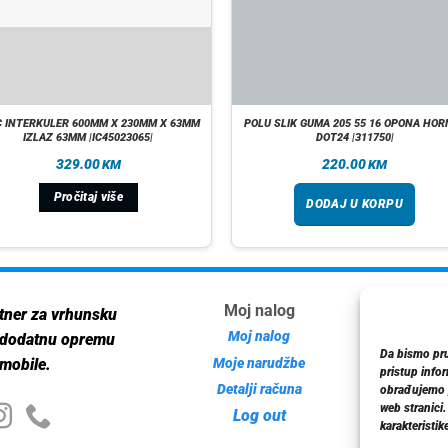
C INTERKULER 600MM X 230MM X 63MM
POLU SLIK GUMA 205 55 16 OPONA HOR
IZLAZ 63MM |IC45023065|
DOT24 |311750|
329.00
220.00
KM
KM
Pročitaj više
DODAJ U KORPU
Moj nalog
Inf
tner za vrhunsku
Moj nalog
 dodatnu opremu
Da bismo pruž
Moje narudžbe
mobile.
pristup info
Detalji računa
Poli
obrađujemo p
web stranici
Log out
karakteristike