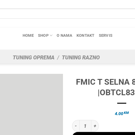
HOME
SHOP
O NAMA
KONTAKT
SERVIS
TUNING OPREMA
/
TUNING RAZNO
FMIC T SELNA
|OBTCL83
KM
4.00
FMIC T SELNA 83-91MM |OBTCL83