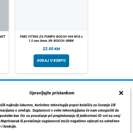
NET
FMIC FITING ZA PUMPU BOSCH 044 M18 x
1.5 mm 8mm |IN-BOSCH-8MM|
22.00
KM
DODAJ U KORPU
ormacije
Upravljajte pristankom
O nama
ili najbolje iskustvo, koristimo tehnologije poput kolačića za čuvanje i/ili
Dostava
rmacijama o uređaju. Suglasnost s ovim tehnologijama će nam omogućiti da
tika privatnosti
odatke kao što su ponašanje pri pregledavanju ili jedinstveni ID-ovi na ovoj
. Nepristanak ili povlačenje suglasnosti može negativno utjecati na određene
Kontakt
 i funkcije.