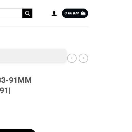
0.00
KM
 83-91MM
91|
91| količina