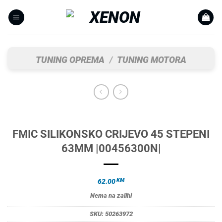
Skip
to
content
TUNING OPREMA
/
TUNING MOTORA
FMIC SILIKONSKO CRIJEVO 45 STEPENI
63MM |00456300N|
KM
62.00
Nema na zalihi
SKU:
50263972