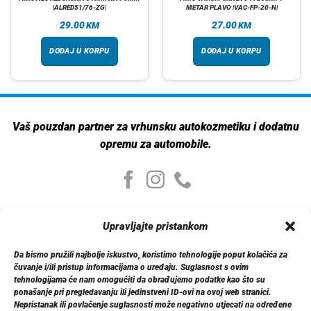
|ALRED51/76-ZG|
METAR PLAVO |VAC-FP-20-N|
29.00
27.00
KM
KM
DODAJ U KORPU
DODAJ U KORPU
Vaš pouzdan partner za vrhunsku autokozmetiku i dodatnu
opremu za automobile.
Moj nalog
Upravljajte pristankom
Moj nalog
Moje narudžbe
Da bismo pružili najbolje iskustvo, koristimo tehnologije poput kolačića za
Detalji računa
čuvanje i/ili pristup informacijama o uređaju. Suglasnost s ovim
Log out
tehnologijama će nam omogućiti da obrađujemo podatke kao što su
ponašanje pri pregledavanju ili jedinstveni ID-ovi na ovoj web stranici.
Nepristanak ili povlačenje suglasnosti može negativno utjecati na određene
Informacije