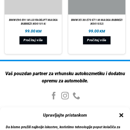
BMW E90 E91 M LCI FACELIFT MASKA
BMW X5 X6 E70 E71 M MASKA BUBREZI
BUBREZI |K001014|
|K001032|
99.00
99.00
KM
KM
Pročitaj više
Pročitaj više
Vaš pouzdan partner za vrhunsku autokozmetiku i dodatnu
opremu za automobile.
Moj nalog
Upravljajte pristankom
Moj nalog
Moje narudžbe
Da bismo pružili najbolje iskustvo, koristimo tehnologije poput kolačića za