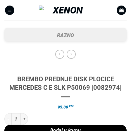
Skip
to
content
RAZNO
BREMBO PREDNJE DISK PLOCICE
MERCEDES C E SLK P50069 |0082974|
KM
95.00
BREMBO PREDNJE DISK PLOCICE MERCEDES C E SLK P50069 |008297
Dodaj u korpu