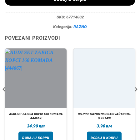
SKU:
67714032
Kategorija:
RAZNO
POVEZANI PROIZVODI
AUDI SET ZABICA KOPCI 160 KOMADA
BELPRO TRENUTNI ODLEĐIVAČ 500ML
|444667|
|120149|
34.90
3.90
KM
KM
DODAJ U KORPU
DODAJ U KORPU