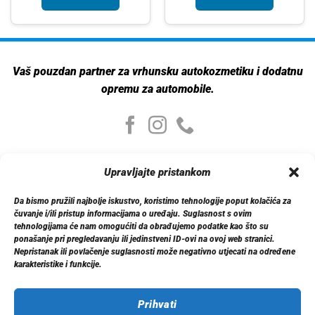
Vaš pouzdan partner za vrhunsku autokozmetiku i dodatnu
opremu za automobile.
Moj nalog
Upravljajte pristankom
Moj nalog
Moje narudžbe
Da bismo pružili najbolje iskustvo, koristimo tehnologije poput kolačića za
Detalji računa
čuvanje i/ili pristup informacijama o uređaju. Suglasnost s ovim
Log out
tehnologijama će nam omogućiti da obrađujemo podatke kao što su
ponašanje pri pregledavanju ili jedinstveni ID-ovi na ovoj web stranici.
Nepristanak ili povlačenje suglasnosti može negativno utjecati na određene
Informacije
karakteristike i funkcije.
O nama
Dostava
Politika privatnosti
Prihvati