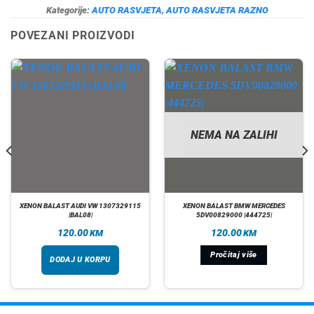
Kategorije:
AUTO RASVJETA
,
AUTO RASVJETA RAZNO
POVEZANI PROIZVODI
NEMA NA ZALIHI
XENON BALAST AUDI VW 1307329115
XENON BALAST BMW MERCEDES
|BAL08|
5DV00829000 |444725|
120.00
120.00
KM
KM
Pročitaj više
DODAJ U KORPU