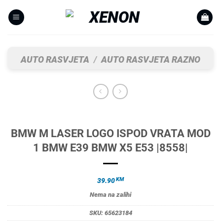
Skip
to
content
AUTO RASVJETA
/
AUTO RASVJETA RAZNO
BMW M LASER LOGO ISPOD VRATA MOD
1 BMW E39 BMW X5 E53 |8558|
KM
39.90
Nema na zalihi
SKU:
65623184