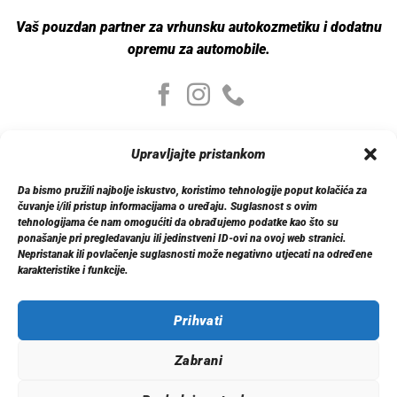
Vaš pouzdan partner za vrhunsku autokozmetiku i dodatnu
opremu za automobile.
Moj nalog
Upravljajte pristankom
Moj nalog
Moje narudžbe
Da bismo pružili najbolje iskustvo, koristimo tehnologije poput kolačića za
Detalji računa
čuvanje i/ili pristup informacijama o uređaju. Suglasnost s ovim
Log out
tehnologijama će nam omogućiti da obrađujemo podatke kao što su
ponašanje pri pregledavanju ili jedinstveni ID-ovi na ovoj web stranici.
Nepristanak ili povlačenje suglasnosti može negativno utjecati na određene
Informacije
karakteristike i funkcije.
O nama
Dostava
Politika privatnosti
Prihvati
Kontakt
Zabrani