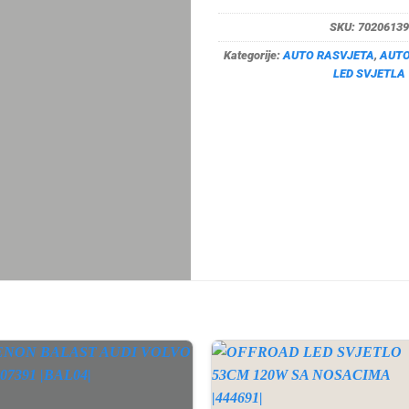
SKU:
70206139
Kategorije:
AUTO RASVJETA
,
AUTO
LED SVJETLA