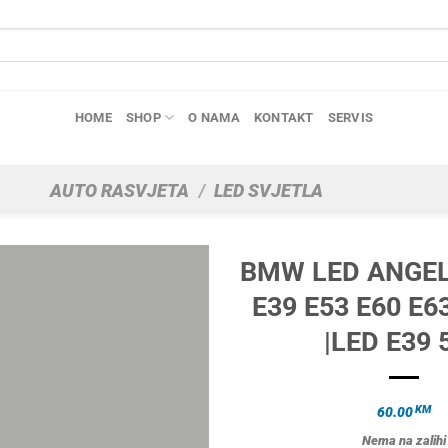
HOME
SHOP
O NAMA
KONTAKT
SERVIS
AUTO RASVJETA
/
LED SVJETLA
BMW LED ANGEL
E39 E53 E60 E6
|LED E39 
KM
60.00
Nema na zalihi