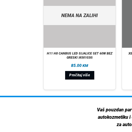
NEMA NA ZALIHI
ODA YETI PASSAT CC
H11 H8 CANBUS LED SIJALICE SET 60W BEZ
X
29 |BAL07|
GRESKI |K001030|
.00
85.00
KM
KM
Pročitaj više
 U KORPU
Vaš pouzdan par
autokozmetiku i
za auto