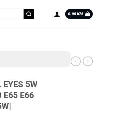
0.00
KM
 EYES 5W
3 E65 E66
5W|