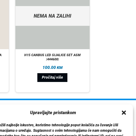
NEMA NA ZALIHI
A
H15 CANBUS LED SIJALICE SET ASM
|444600|
100.00
KM
Pročitaj više
ormacije
Upravljajte pristankom
O nama
ili najbolje iskustvo, koristimo tehnologije poput kolačića za čuvanje i/ili
Dostava
rmacijama o uređaju. Suglasnost s ovim tehnologijama će nam omogućiti da
tika privatnosti