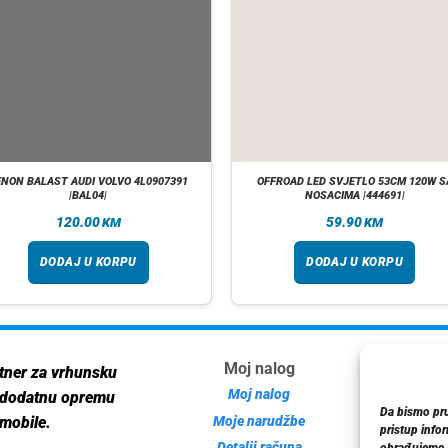
ENON BALAST AUDI VOLVO 4L0907391
OFFROAD LED SVJETLO 53CM 120W S
|BAL04|
NOSACIMA |444691|
120.00
59.90
KM
KM
DODAJ U KORPU
DODAJ U KORPU
Moj nalog
Inf
tner za vrhunsku
Moj nalog
 dodatnu opremu
Da bismo pruž
Moje narudžbe
mobile.
pristup info
Detalji računa
Poli