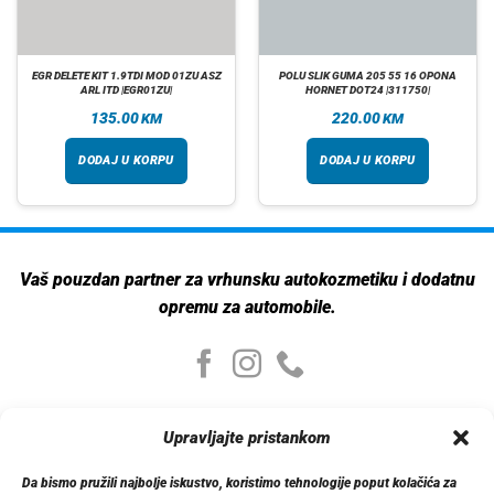
EGR DELETE KIT 1.9TDI MOD 01ZU ASZ
POLU SLIK GUMA 205 55 16 OPONA
ARL ITD |EGR01ZU|
HORNET DOT24 |311750|
135.00
220.00
KM
KM
DODAJ U KORPU
DODAJ U KORPU
Vaš pouzdan partner za vrhunsku autokozmetiku i dodatnu
opremu za automobile.
Moj nalog
Upravljajte pristankom
Moj nalog
Moje narudžbe
Da bismo pružili najbolje iskustvo, koristimo tehnologije poput kolačića za