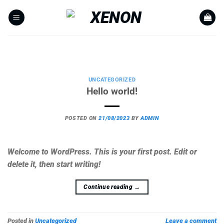
Skip
to
content
UNCATEGORIZED
Hello world!
Welcome to WordPress. This is your first post.
UNCATEGORIZED
Edit or delete it, then start writing!
Hello world!
Continue reading
→
POSTED ON
21/08/2023
BY
ADMIN
Welcome to WordPress. This is your first post. Edit or
delete it, then start writing!
Continue reading
→
Posted in
Uncategorized
Leave a comment