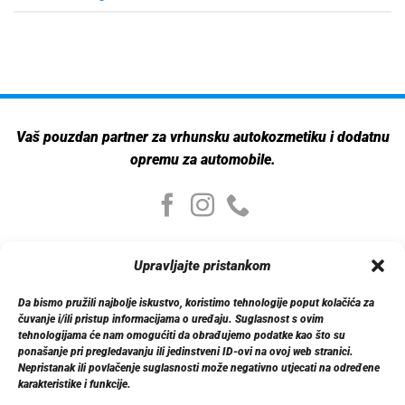
Vaš pouzdan partner za vrhunsku autokozmetiku i dodatnu
opremu za automobile.
Moj nalog
Upravljajte pristankom
Moj nalog
Moje narudžbe
Da bismo pružili najbolje iskustvo, koristimo tehnologije poput kolačića za
Detalji računa
čuvanje i/ili pristup informacijama o uređaju. Suglasnost s ovim
Log out
tehnologijama će nam omogućiti da obrađujemo podatke kao što su
ponašanje pri pregledavanju ili jedinstveni ID-ovi na ovoj web stranici.
Nepristanak ili povlačenje suglasnosti može negativno utjecati na određene
Informacije
karakteristike i funkcije.
O nama