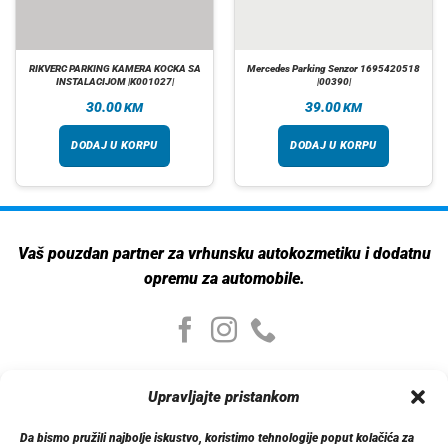
RIKVERC PARKING KAMERA KOCKA SA
Mercedes Parking Senzor 1695420518
INSTALACIJOM |K001027|
|00390|
30.00
39.00
KM
KM
DODAJ U KORPU
DODAJ U KORPU
Vaš pouzdan partner za vrhunsku autokozmetiku i dodatnu
opremu za automobile.
Moj nalog
Upravljajte pristankom
Moj nalog
Moje narudžbe
Da bismo pružili najbolje iskustvo, koristimo tehnologije poput kolačića za