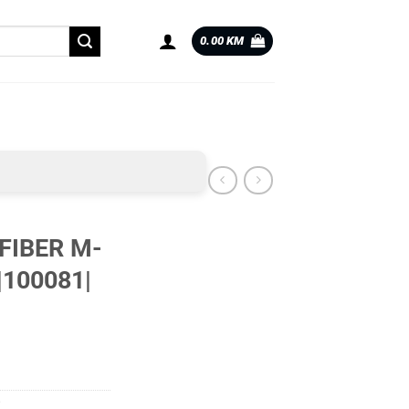
0.00
KM
FIBER M-
|100081|