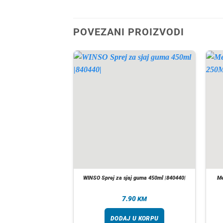
POVEZANI PROIZVODI
dium cut 2500 250ML
WINSO Sprej za sjaj guma 450ml |840440|
Me
1240|
90
7.90
KM
KM
 U KORPU
DODAJ U KORPU