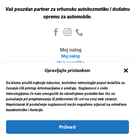
Vaš pouzdan partner za vrhunsku autokozmetiku i dodatnu
opremu za automobile.
Moj nalog
Moj nalog
Moje narudžbe
Detalji računa
Upravljajte pristankom
Log out
Da bismo pružili najbolje iskustvo, koristimo tehnologije poput kolačića za
Informacije
čuvanje i/ili pristup informacijama o uređaju. Suglasnost s ovim
O nama
tehnologijama će nam omogućiti da obrađujemo podatke kao što su
ponašanje pri pregledavanju ili jedinstveni ID-ovi na ovoj web stranici.
Dostava
Nepristanak ili povlačenje suglasnosti može negativno utjecati na određene
Politika privatnosti
karakteristike i funkcije.
Kontakt
Prihvati