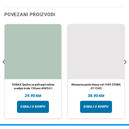
POVEZANI PROIZVODI
SONAX Spužva za poliranje zelena
Menzerna pasta Heavy cut 1000 250ML
srednje tvrda 150mm |498541|
|311245|
29.90
36.90
KM
KM
DODAJ U KORPU
DODAJ U KORPU