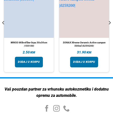
WINSO Mikrofiber krpa 30x30cm
SONAX Xtreme Ceramic Active sampon
|150100|
500ml |0259200|
2.50
31.90
KM
KM
DODAJ U KORPU
DODAJ U KORPU
Vaš pouzdan partner za vrhunsku autokozmetiku i dodatnu
opremu za automobile.