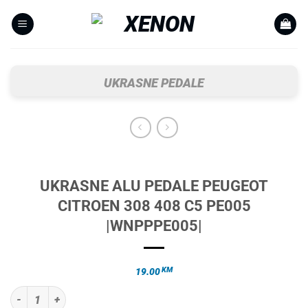
Skip
to
content
UKRASNE PEDALE
UKRASNE ALU PEDALE PEUGEOT
CITROEN 308 408 C5 PE005
|WNPPPE005|
KM
19.00
UKRASNE ALU PEDALE PEUGEOT CITROEN 308 408 C5 PE005 |WNPPPE