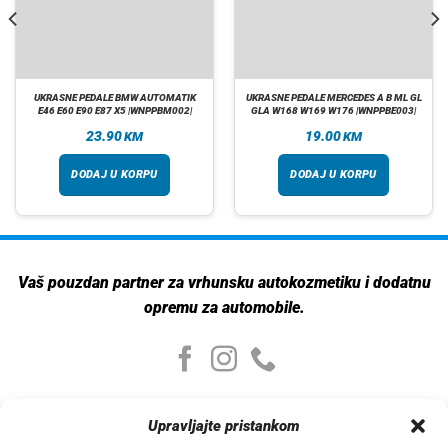
UKRASNE PEDALE BMW AUTOMATIK
UKRASNE PEDALE MERCEDES A B ML GL
E46 E60 E90 E87 X5 |WNPPBM002|
GLA W168 W169 W176 |WNPPBE003|
23.90
19.00
KM
KM
DODAJ U KORPU
DODAJ U KORPU
Vaš pouzdan partner za vrhunsku autokozmetiku i dodatnu
opremu za automobile.
Moj nalog
Upravljajte pristankom
Moj nalog