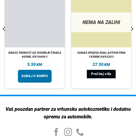
NEMA NA ZALIHI
GRASS TECNOST ZA CISCENJE STAKLA
SONAX SPUZVA DUAL ACTION FINA
600ML |00166061|
143MM |0493341|
5.50
27.50
KM
KM
Pročitaj više
DODAJ U KORPU
Vaš pouzdan partner za vrhunsku autokozmetiku i dodatnu
opremu za automobile.