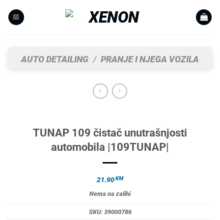
Skip
to
content
AUTO DETAILING
/
PRANJE I NJEGA VOZILA
TUNAP 109 čistač unutrašnjosti
automobila |109TUNAP|
KM
21.90
Nema na zalihi
SKU:
39000786