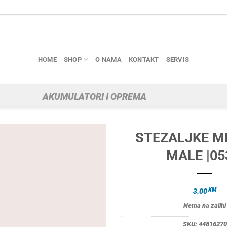
HOME
SHOP
O NAMA
KONTAKT
SERVIS
AKUMULATORI I OPREMA
STEZALJKE M
MALE |05
KM
3.00
Nema na zalihi
SKU:
44816270