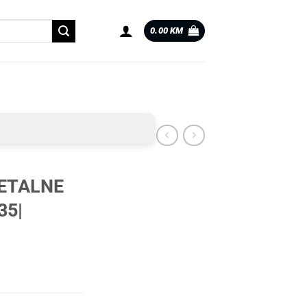
0.00
KM
ETALNE
35|