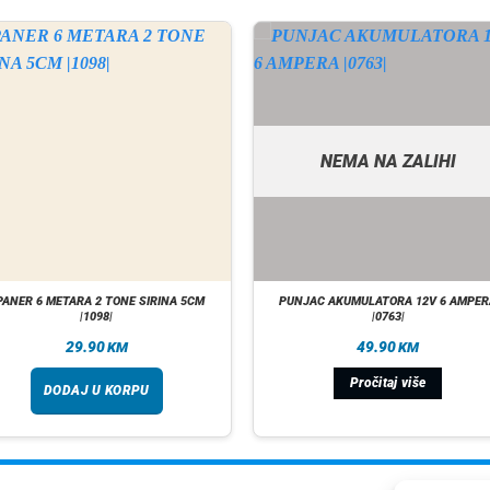
NEMA NA ZALIHI
PANER 6 METARA 2 TONE SIRINA 5CM
PUNJAC AKUMULATORA 12V 6 AMPER
|1098|
|0763|
29.90
49.90
KM
KM
Pročitaj više
DODAJ U KORPU