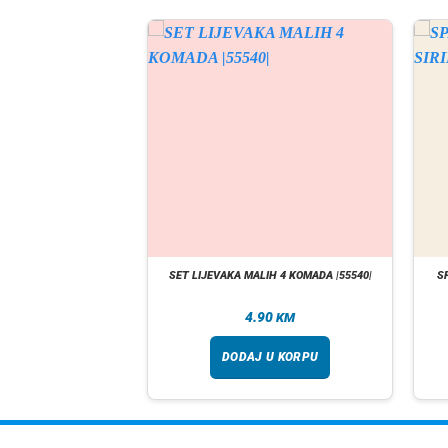
LIANT PISTOLJ ZA
SET LIJEVAKA MALIH 4 KOMADA |55540|
S
E TORNADO |116849|
.90
4.90
KM
KM
 U KORPU
DODAJ U KORPU