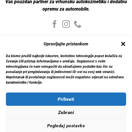
Vaš pouzdan partner za vrhunsku autokozmetiku i dodatnu
opremu za automobile.
Moj nalog
Upravljajte pristankom
Moj nalog
Moje narudžbe
Da bismo pružili najbolje iskustvo, koristimo tehnologije poput kolačića za
Detalji računa
čuvanje i/ili pristup informacijama o uređaju. Suglasnost s ovim
Log out
tehnologijama će nam omogućiti da obrađujemo podatke kao što su
ponašanje pri pregledavanju ili jedinstveni ID-ovi na ovoj web stranici.
Nepristanak ili povlačenje suglasnosti može negativno utjecati na određene
Informacije
karakteristike i funkcije.
O nama
Dostava
Politika privatnosti
Prihvati
Kontakt
Zabrani
Pogledaj postavke
© 2026 Xenon.ba. Sva prava zadržana.