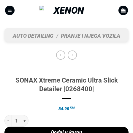
Skip
to
content
AUTO DETAILING
/
PRANJE I NJEGA VOZILA
SONAX Xtreme Ceramic Ultra Slick
Detailer |0268400|
KM
34.90
SONAX Xtreme Ceramic Ultra Slick Detailer |0268400| količina
Dodaj u korpu