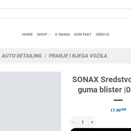
HOME
SHOP
O NAMA
KONTAKT
SERVIS
AUTO DETAILING
/
PRANJE I NJEGA VOZILA
SONAX Sredstvo
guma blister |
KM
17.90
SONAX Sredstvo za njegu guma bli