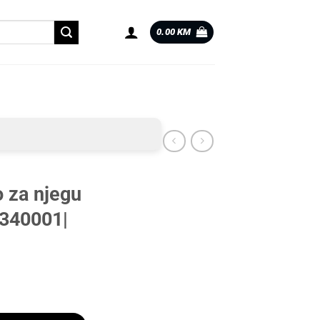
0.00
KM
 za njegu
0340001|
ster |0340001| količina