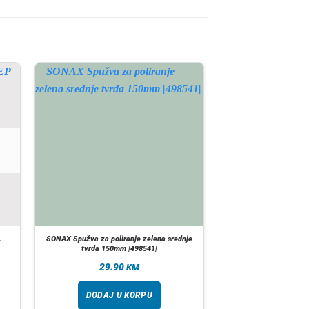
L
SONAX Spužva za poliranje zelena srednje
tvrda 150mm |498541|
29.90
KM
DODAJ U KORPU