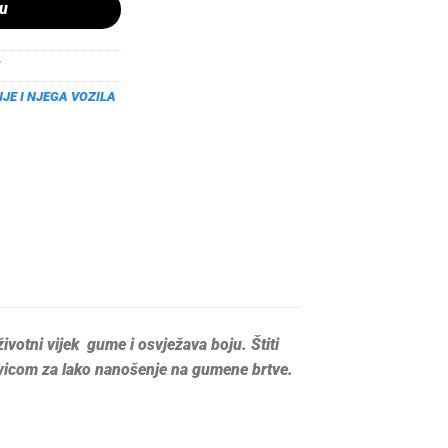
pu
JE I NJEGA VOZILA
ivotni vijek gume i osvježava boju. Štiti
vicom za lako nanošenje na gumene brtve.