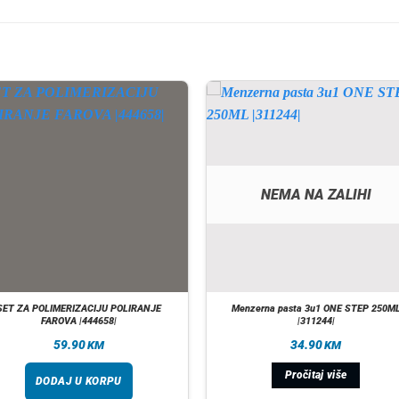
NEMA NA ZALIHI
SET ZA POLIMERIZACIJU POLIRANJE
Menzerna pasta 3u1 ONE STEP 250M
FAROVA |444658|
|311244|
59.90
34.90
KM
KM
Pročitaj više
DODAJ U KORPU