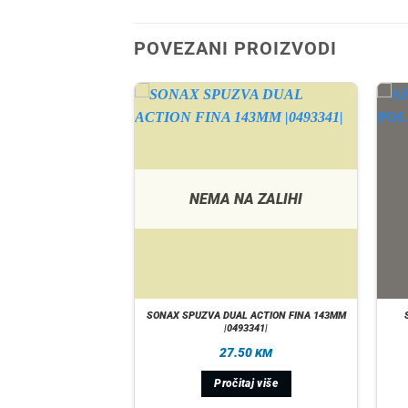
POVEZANI PROIZVODI
A ZALIHI
NEMA NA ZALIHI
ING 10 KOM |06206052|
SONAX SPUZVA DUAL ACTION FINA 143MM
|0493341|
90
27.50
KM
KM
taj više
Pročitaj više