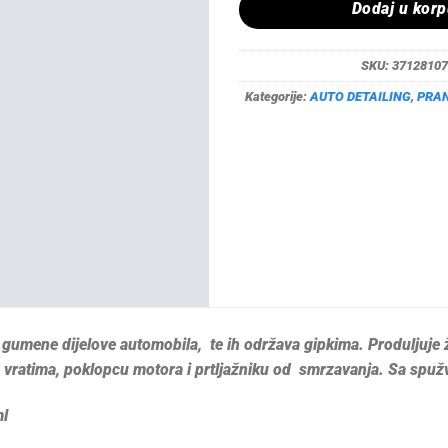
Dodaj u kor
SKU:
37128107
Kategorije:
AUTO DETAILING
,
PRAN
e gumene dijelove automobila, te ih održava gipkima. Produljuje ž
vratima, poklopcu motora i prtljažniku od smrzavanja. Sa spuž
ml