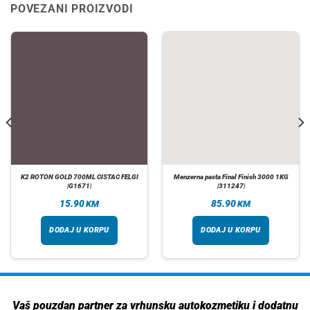
POVEZANI PROIZVODI
K2 ROTON GOLD 700ML CISTAC FELGI
Menzerna pasta Final Finish 3000 1KG
|G1671|
|311247|
15.90
85.90
KM
KM
DODAJ U KORPU
DODAJ U KORPU
Vaš pouzdan partner za vrhunsku autokozmetiku i dodatnu