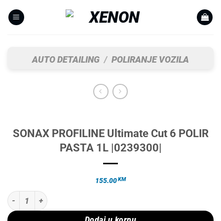
Skip
to
content
AUTO DETAILING
/
POLIRANJE VOZILA
SONAX PROFILINE Ultimate Cut 6 POLIR
PASTA 1L |0239300|
KM
155.00
SONAX PROFILINE Ultimate Cut 6 POLIR PASTA 1L |0239300| količina
Dodaj u korpu