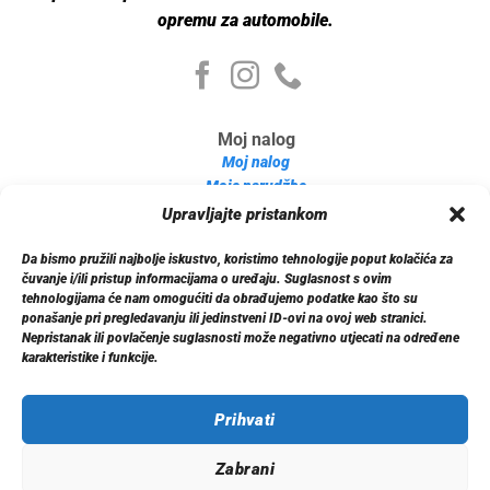
opremu za automobile.
Moj nalog
Moj nalog
Moje narudžbe
Detalji računa
Upravljajte pristankom
Log out
Da bismo pružili najbolje iskustvo, koristimo tehnologije poput kolačića za
Informacije
čuvanje i/ili pristup informacijama o uređaju. Suglasnost s ovim
O nama
tehnologijama će nam omogućiti da obrađujemo podatke kao što su
ponašanje pri pregledavanju ili jedinstveni ID-ovi na ovoj web stranici.
Dostava
Nepristanak ili povlačenje suglasnosti može negativno utjecati na određene
Politika privatnosti
karakteristike i funkcije.
Kontakt
Prihvati
Zabrani
© 2026 Xenon.ba. Sva prava zadržana.