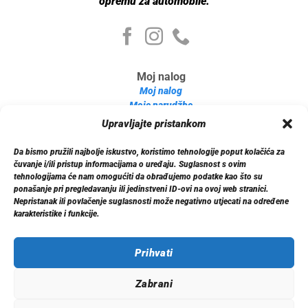
opremu za automobile.
Moj nalog
Moj nalog
Moje narudžbe
Detalji računa
Upravljajte pristankom
Log out
Da bismo pružili najbolje iskustvo, koristimo tehnologije poput kolačića za
Informacije
čuvanje i/ili pristup informacijama o uređaju. Suglasnost s ovim
O nama
tehnologijama će nam omogućiti da obrađujemo podatke kao što su
ponašanje pri pregledavanju ili jedinstveni ID-ovi na ovoj web stranici.
Dostava
Nepristanak ili povlačenje suglasnosti može negativno utjecati na određene
Politika privatnosti
karakteristike i funkcije.
Kontakt
Prihvati
Zabrani
© 2026 Xenon.ba. Sva prava zadržana.