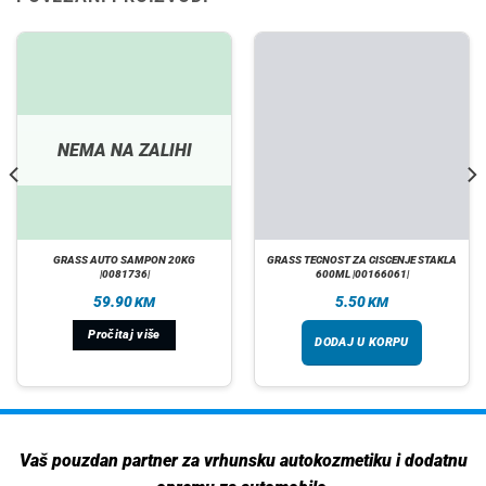
NEMA NA ZALIHI
GRASS AUTO SAMPON 20KG
GRASS TECNOST ZA CISCENJE STAKLA
|0081736|
600ML |00166061|
59.90
5.50
KM
KM
Pročitaj više
DODAJ U KORPU
Vaš pouzdan partner za vrhunsku autokozmetiku i dodatnu