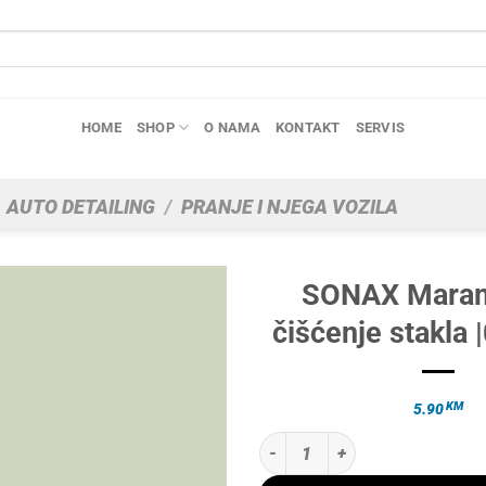
HOME
SHOP
O NAMA
KONTAKT
SERVIS
AUTO DETAILING
/
PRANJE I NJEGA VOZILA
SONAX Maram
čišćenje stakla 
KM
5.90
SONAX Maramice za čišćenje stakl