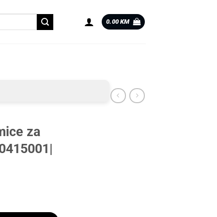
0.00
KM
ice za
|0415001|
a |0415001| količina