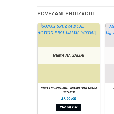
POVEZANI PROIZVODI
A ZALIHI
NEMA NA ZALIHI
a voskom CRNA 250ML
SONAX SPUZVA DUAL ACTION FINA 143MM
96141|
|0493341|
50
27.50
KM
KM
taj više
Pročitaj više