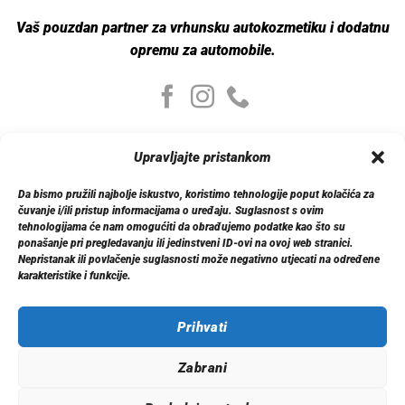
Vaš pouzdan partner za vrhunsku autokozmetiku i dodatnu
opremu za automobile.
Moj nalog
Upravljajte pristankom
Moj nalog
Moje narudžbe
Da bismo pružili najbolje iskustvo, koristimo tehnologije poput kolačića za
Detalji računa
čuvanje i/ili pristup informacijama o uređaju. Suglasnost s ovim
Log out
tehnologijama će nam omogućiti da obrađujemo podatke kao što su
ponašanje pri pregledavanju ili jedinstveni ID-ovi na ovoj web stranici.
Nepristanak ili povlačenje suglasnosti može negativno utjecati na određene
Informacije
karakteristike i funkcije.
O nama
Dostava
Politika privatnosti
Prihvati
Kontakt
Zabrani