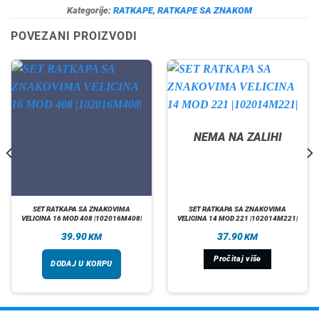
Kategorije:
RATKAPE
,
RATKAPE SA ZNAKOM
POVEZANI PROIZVODI
NEMA NA ZALIHI
SET RATKAPA SA ZNAKOVIMA
SET RATKAPA SA ZNAKOVIMA
VELICINA 16 MOD 408 |102016M408|
VELICINA 14 MOD 221 |102014M221|
39.90
37.90
KM
KM
Pročitaj više
DODAJ U KORPU