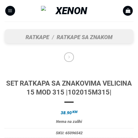
Skip
to
content
RATKAPE
/
RATKAPE SA ZNAKOM
SET RATKAPA SA ZNAKOVIMA VELICINA
15 MOD 315 |102015M315|
KM
38.90
Nema na zalihi
SKU:
65096542