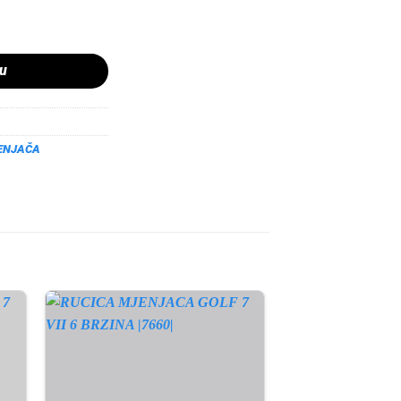
5 5 BRZINA AVANTGARDE |7670| količina
pu
ENJAČA