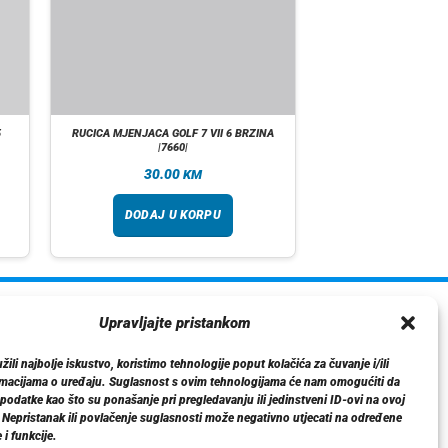
5
RUCICA MJENJACA GOLF 7 VII 6 BRZINA
|7660|
30.00
KM
DODAJ U KORPU
ormacije
Upravljajte pristankom
O nama
ili najbolje iskustvo, koristimo tehnologije poput kolačića za čuvanje i/ili
Dostava
rmacijama o uređaju. Suglasnost s ovim tehnologijama će nam omogućiti da
tika privatnosti
odatke kao što su ponašanje pri pregledavanju ili jedinstveni ID-ovi na ovoj
. Nepristanak ili povlačenje suglasnosti može negativno utjecati na određene
Kontakt
 i funkcije.