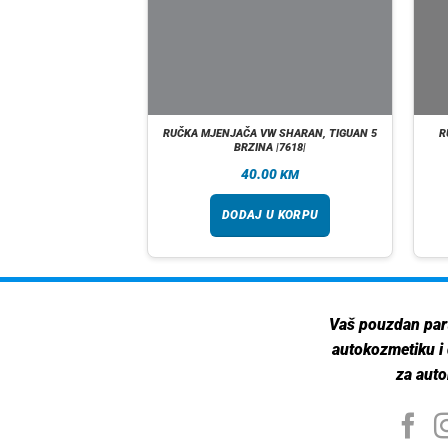
 GOLF 5 6 GTI GTD
RUČKA MJENJAČA VW SHARAN, TIGUAN 5
R
 |WNSKCVW0276BR|
BRZINA |7618|
90
40.00
KM
KM
 U KORPU
DODAJ U KORPU
Vaš pouzdan par
autokozmetiku i
za auto