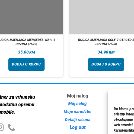
UCICA MJENJACA MERCEDES W211 6
RUCICA MJENJACA GOLF 7 GTI GTD 
BRZINA |7672|
BRZINA |7688|
35.00
34.90
KM
KM
DODAJ U KORPU
DODAJ U KORPU
Moj nalog
Inf
tner za vrhunsku
Moj nalog
 dodatnu opremu
Da bismo pruž
Moje narudžbe
mobile.
pristup info
Detalji računa
Poli
obrađujemo p
web stranici
Log out
karakteristike