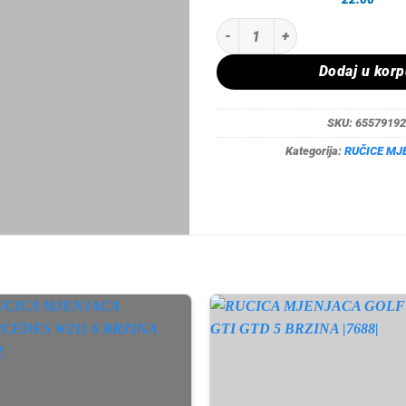
RUCICA MJENJACA MERCEDES W20
Dodaj u kor
SKU:
65579192
Kategorija:
RUČICE MJ