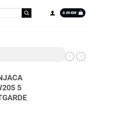
0.00
KM
NJACA
205 5
TGARDE