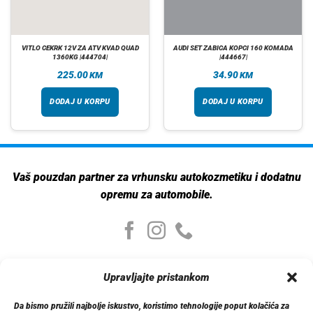
VITLO CEKRK 12V ZA ATV KVAD QUAD
AUDI SET ZABICA KOPCI 160 KOMADA
1360KG |444704|
|444667|
225.00
34.90
KM
KM
DODAJ U KORPU
DODAJ U KORPU
Vaš pouzdan partner za vrhunsku autokozmetiku i dodatnu
opremu za automobile.
Moj nalog
Upravljajte pristankom
Moj nalog
Moje narudžbe
Da bismo pružili najbolje iskustvo, koristimo tehnologije poput kolačića za