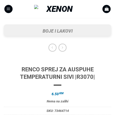
Skip
to
content
BOJE I LAKOVI
RENCO SPREJ ZA AUSPUHE
TEMPERATURNI SIVI |R3070|
KM
6.50
Nema na zalihi
SKU:
73464714