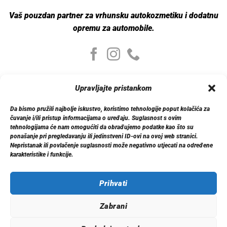
Vaš pouzdan partner za vrhunsku autokozmetiku i dodatnu
opremu za automobile.
Moj nalog
Upravljajte pristankom
Moj nalog
Moje narudžbe
Da bismo pružili najbolje iskustvo, koristimo tehnologije poput kolačića za
Detalji računa
čuvanje i/ili pristup informacijama o uređaju. Suglasnost s ovim
Log out
tehnologijama će nam omogućiti da obrađujemo podatke kao što su
ponašanje pri pregledavanju ili jedinstveni ID-ovi na ovoj web stranici.
Nepristanak ili povlačenje suglasnosti može negativno utjecati na određene
Informacije
karakteristike i funkcije.
O nama
Dostava
Politika privatnosti
Prihvati
Kontakt
Zabrani