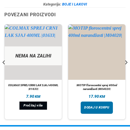
Kategorija:
BOJE I LAKOVI
POVEZANI PROIZVODI
NEMA NA ZALIHI
COLMAX SPREJ CRNI LAK SJAJ 400ML
MOTIP floroscentni sprej 400ml
|01633|
narandžasti |M04020|
7.90
17.90
KM
KM
Pročitaj više
DODAJ U KORPU