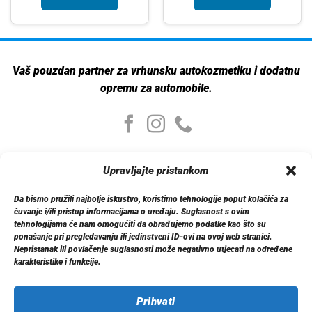
Vaš pouzdan partner za vrhunsku autokozmetiku i dodatnu
opremu za automobile.
Moj nalog
Upravljajte pristankom
Moj nalog
Moje narudžbe
Da bismo pružili najbolje iskustvo, koristimo tehnologije poput kolačića za
Detalji računa
čuvanje i/ili pristup informacijama o uređaju. Suglasnost s ovim
Log out
tehnologijama će nam omogućiti da obrađujemo podatke kao što su
ponašanje pri pregledavanju ili jedinstveni ID-ovi na ovoj web stranici.
Nepristanak ili povlačenje suglasnosti može negativno utjecati na određene
Informacije
karakteristike i funkcije.
O nama
Dostava
Politika privatnosti
Prihvati