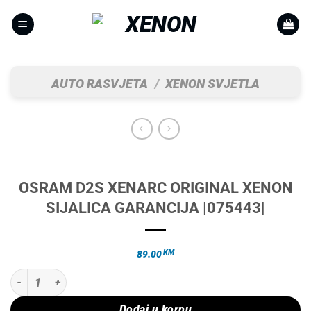
Skip
to
content
AUTO RASVJETA
/
XENON SVJETLA
OSRAM D2S XENARC ORIGINAL XENON
SIJALICA GARANCIJA |075443|
KM
89.00
OSRAM D2S XENARC ORIGINAL XENON SIJALICA GARANCIJA |075443|
Dodaj u korpu