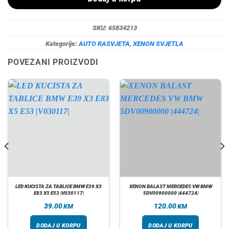
SKU:
65834213
Kategorije:
AUTO RASVJETA
,
XENON SVJETLA
POVEZANI PROIZVODI
LED KUCISTA ZA TABLICE BMW E39 X3
XENON BALAST MERCEDES VW BMW
E83 X5 E53 |V030117|
5DV00900000 |444724|
39.00
120.00
KM
KM
DODAJ U KORPU
DODAJ U KORPU