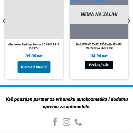
NEMA NA ZALIHI
Mercedes Parking Senzor 0015427418
DALJINSKO ZAKLJUČAVANJE AUDI
|00374|
IMITACIJA |444719|
39.00
34.90
KM
KM
Pročitaj više
DODAJ U KORPU
Vaš pouzdan partner za vrhunsku autokozmetiku i dodatnu
opremu za automobile.