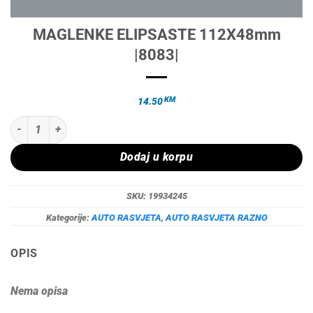
MAGLENKE ELIPSASTE 112X48mm
|8083|
KM
14.50
MAGLENKE ELIPSASTE 112X48mm |8083| količina
Dodaj u korpu
SKU:
19934245
Kategorije:
AUTO RASVJETA
,
AUTO RASVJETA RAZNO
OPIS
Nema opisa