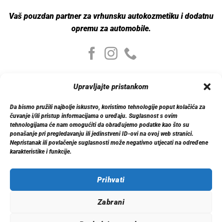
Vaš pouzdan partner za vrhunsku autokozmetiku i dodatnu
opremu za automobile.
Moj nalog
Upravljajte pristankom
Moj nalog
Moje narudžbe
Da bismo pružili najbolje iskustvo, koristimo tehnologije poput kolačića za
Detalji računa
čuvanje i/ili pristup informacijama o uređaju. Suglasnost s ovim
Log out
tehnologijama će nam omogućiti da obrađujemo podatke kao što su
ponašanje pri pregledavanju ili jedinstveni ID-ovi na ovoj web stranici.
Nepristanak ili povlačenje suglasnosti može negativno utjecati na određene
Informacije
karakteristike i funkcije.
O nama
Dostava
Politika privatnosti
Prihvati
Kontakt
Zabrani