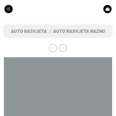
Skip
to
content
AUTO RASVJETA
/
AUTO RASVJETA RAZNO