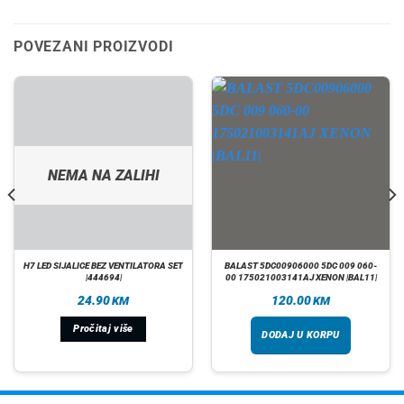
POVEZANI PROIZVODI
NEMA NA ZALIHI
H7 LED SIJALICE BEZ VENTILATORA SET
BALAST 5DC00906000 5DC 009 060-
|444694|
00 175021003141AJ XENON |BAL11|
24.90
120.00
KM
KM
Pročitaj više
DODAJ U KORPU