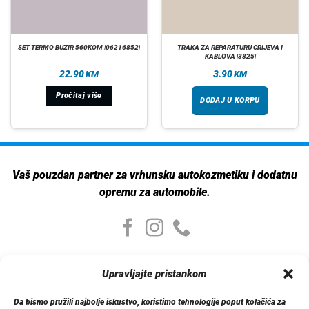
SET TERMO BUZIR 560KOM |06216852|
TRAKA ZA REPARATURU CRIJEVA I
KABLOVA |3825|
22.90
3.90
KM
KM
Pročitaj više
DODAJ U KORPU
Vaš pouzdan partner za vrhunsku autokozmetiku i dodatnu
opremu za automobile.
Moj nalog
Upravljajte pristankom
Moj nalog
Moje narudžbe
Da bismo pružili najbolje iskustvo, koristimo tehnologije poput kolačića za