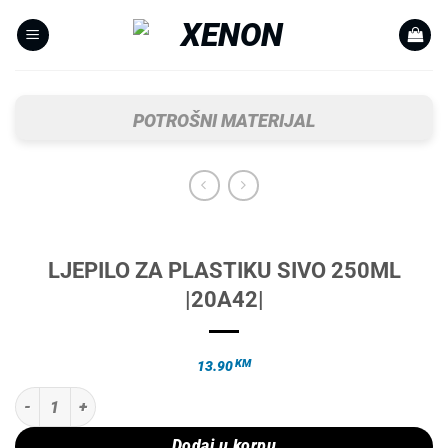
Skip
to
content
POTROŠNI MATERIJAL
LJEPILO ZA PLASTIKU SIVO 250ML
|20A42|
KM
13.90
LJEPILO ZA PLASTIKU SIVO 250ML |20A42| količina
Dodaj u korpu