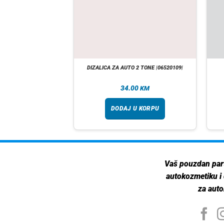
A ZALIHI
RAT 1KG |A01026|
DIZALICA ZA AUTO 2 TONE |06520109|
90
34.00
KM
KM
taj više
DODAJ U KORPU
Vaš pouzdan par
autokozmetiku i
za auto