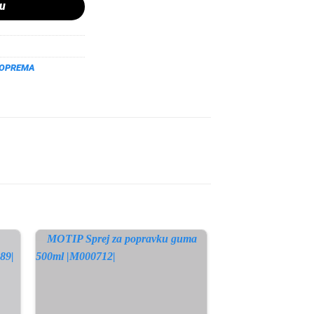
pu
 OPREMA