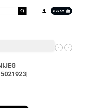
0.00
KM
NIJEG
|5021923|
|5021923| količina