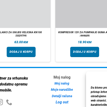
LANCI ZA SNIJEG VELICINA KN100
KOMPRESOR 12V ZA PUMPANJE GUMA 
|5029799|
|444689|
63.00
18.90
KM
KM
DODAJ U KORPU
DODAJ U KORPU
Moj nalog
Inf
tner za vrhunsku
Moj nalog
 dodatnu opremu
Da bismo pruž
Moje narudžbe
mobile.
pristup info
Detalji računa
Poli
obrađujemo p
web stranici
Log out
karakteristike