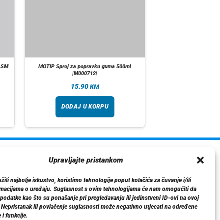
ASM
MOTIP Sprej za popravku guma 500ml
|M000712|
15.90
KM
DODAJ U KORPU
ormacije
Upravljajte pristankom
O nama
ili najbolje iskustvo, koristimo tehnologije poput kolačića za čuvanje i/ili
Dostava
rmacijama o uređaju. Suglasnost s ovim tehnologijama će nam omogućiti da
tika privatnosti
odatke kao što su ponašanje pri pregledavanju ili jedinstveni ID-ovi na ovoj
. Nepristanak ili povlačenje suglasnosti može negativno utjecati na određene
Kontakt
 i funkcije.