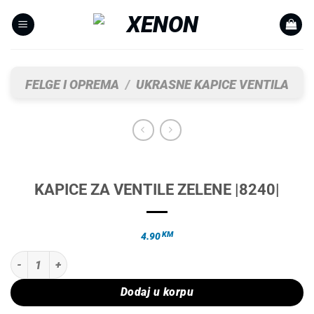
Skip
to
content
FELGE I OPREMA
/
UKRASNE KAPICE VENTILA
KAPICE ZA VENTILE ZELENE |8240|
KM
4.90
KAPICE ZA VENTILE ZELENE |8240| količina
Dodaj u korpu