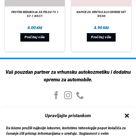
PRSTEN REDUKCIJA ZA FELGU 73.1
KAPICE ZA VENTILE ALU CRVENE SET
67.1 |8027|
|9538|
4.00
4.90
KM
KM
Pročitaj više
Pročitaj više
Vaš pouzdan partner za vrhunsku autokozmetiku i dodatnu
opremu za automobile.
Moj nalog
Upravljajte pristankom
Moj nalog
Moje narudžbe
Da bismo pružili najbolje iskustvo, koristimo tehnologije poput kolačića za
Detalji računa
čuvanje i/ili pristup informacijama o uređaju. Suglasnost s ovim