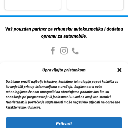
Vaš pouzdan partner za vrhunsku autokozmetiku i dodatnu
opremu za automobile.
Moj nalog
Upravljajte pristankom
Moj nalog
Moje narudžbe
Da bismo pružili najbolje iskustvo, koristimo tehnologije poput kolačića za
Detalji računa
čuvanje i/ili pristup informacijama o uređaju. Suglasnost s ovim
Log out
tehnologijama će nam omogućiti da obrađujemo podatke kao što su
ponašanje pri pregledavanju ili jedinstveni ID-ovi na ovoj web stranici.
Nepristanak ili povlačenje suglasnosti može negativno utjecati na određene
Informacije
karakteristike i funkcije.
O nama
Dostava
Politika privatnosti
Prihvati