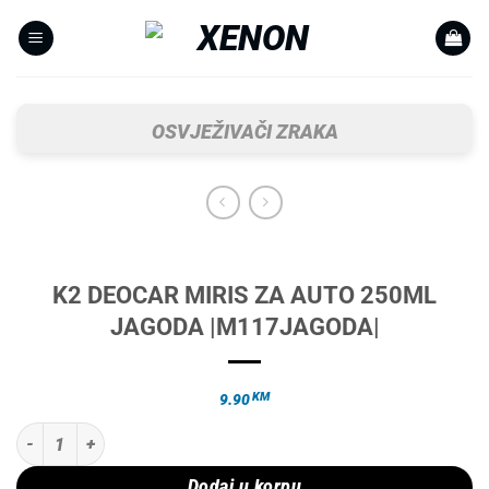
Skip
to
content
OSVJEŽIVAČI ZRAKA
K2 DEOCAR MIRIS ZA AUTO 250ML
JAGODA |M117JAGODA|
KM
9.90
K2 DEOCAR MIRIS ZA AUTO 250ML JAGODA |M117JAGODA| količina
Dodaj u korpu