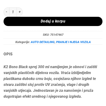
K2 BONO BLACK SPREJ 300ML ZA VANJSKE PLASTIKE |K150| količin
Dodaj u korpu
SKU:
75147467
Kategorije:
AUTO DETAILING
,
PRANJE I NJEGA VOZILA
OPIS
K2 Bono Black sprej 300 ml namijenjen je obnovi i zaštiti
vanjskih plastičnih dijelova vozila. Vraća izblijedjelim
plastikama duboku crnu boju, osvježava njihov izgled te
stvara zaštitni sloj protiv UV zračenja, vlage i drugih
vanjskih utjecaja. Jednostavan je za nanošenje i pruža
dugotrajan efekt urednog i njegovanog izgleda.