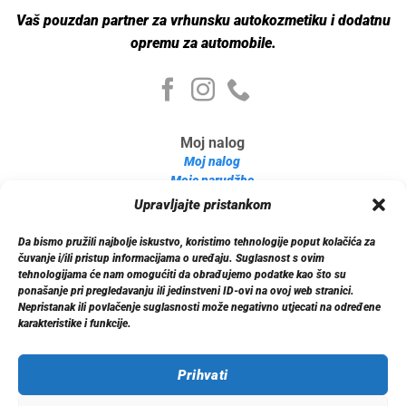
Vaš pouzdan partner za vrhunsku autokozmetiku i dodatnu
opremu za automobile.
Moj nalog
Moj nalog
Moje narudžbe
Detalji računa
Upravljajte pristankom
Log out
Da bismo pružili najbolje iskustvo, koristimo tehnologije poput kolačića za
Informacije
čuvanje i/ili pristup informacijama o uređaju. Suglasnost s ovim
O nama
tehnologijama će nam omogućiti da obrađujemo podatke kao što su
ponašanje pri pregledavanju ili jedinstveni ID-ovi na ovoj web stranici.
Dostava
Nepristanak ili povlačenje suglasnosti može negativno utjecati na određene
Politika privatnosti
karakteristike i funkcije.
Kontakt
Prihvati