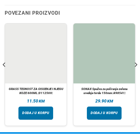
POVEZANI PROIZVODI
GRASS TECNOST ZA CISCENJE I NJEGU
SONAX Spužva za poliranje zelena
KOZE 600ML |0112569|
srednje tvrda 150mm |498541|
11.50
29.90
KM
KM
DODAJ U KORPU
DODAJ U KORPU