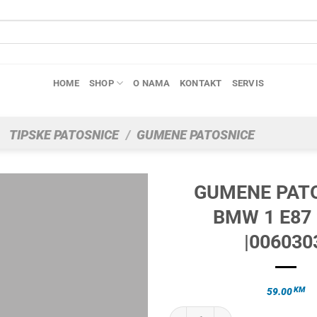
HOME
SHOP
O NAMA
KONTAKT
SERVIS
TIPSKE PATOSNICE
/
GUMENE PATOSNICE
GUMENE PAT
BMW 1 E87
|006030
KM
59.00
GUMENE PATOSNICE BMW 1 E87 20