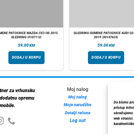
MENE PATOSNICE MAZDA CX3 OD 2015
GLEDRING GUMENE PATOSNICE AUDI Q3
GLEDRING |0107112|
2019 |00147633|
59.00
59.00
KM
KM
DODAJ U KORPU
DODAJ U KORPU
Moj nalog
Inf
tner za vrhunsku
Moj nalog
 dodatnu opremu
Da bismo pruž
Moje narudžbe
mobile.
pristup info
Detalji računa
Poli
obrađujemo p
web stranici
Log out
karakteristike