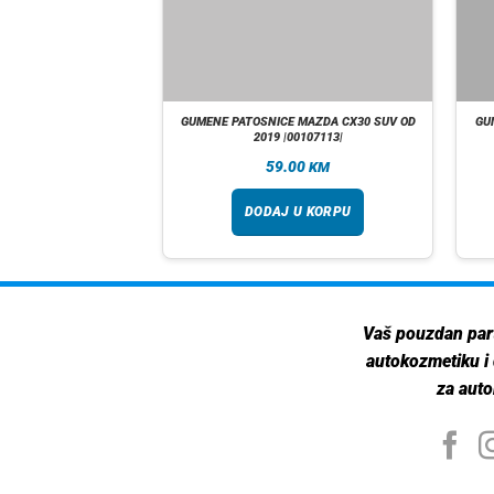
 SKODA OCTAVIA 4 OD
GUMENE PATOSNICE MAZDA CX30 SUV OD
GU
00113753|
2019 |00107113|
00
59.00
KM
KM
 U KORPU
DODAJ U KORPU
Vaš pouzdan par
autokozmetiku i
za auto