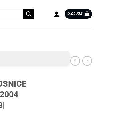
0.00
KM
OSNICE
 2004
3|
04 |0060303| količina