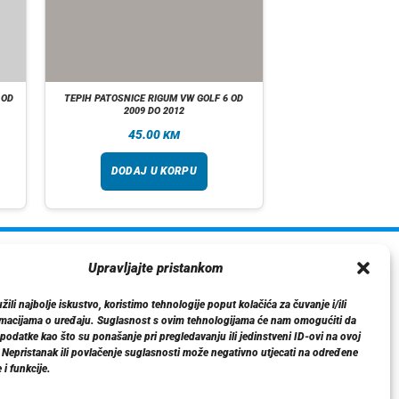
 OD
TEPIH PATOSNICE RIGUM VW GOLF 6 OD
2009 DO 2012
45.00
KM
DODAJ U KORPU
ormacije
Upravljajte pristankom
O nama
ili najbolje iskustvo, koristimo tehnologije poput kolačića za čuvanje i/ili
Dostava
rmacijama o uređaju. Suglasnost s ovim tehnologijama će nam omogućiti da
tika privatnosti
odatke kao što su ponašanje pri pregledavanju ili jedinstveni ID-ovi na ovoj
. Nepristanak ili povlačenje suglasnosti može negativno utjecati na određene
Kontakt
 i funkcije.