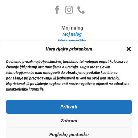
Moj nalog
Moj nalog
Moje narudžbe
Detalji računa
Upravljajte pristankom
Log out
Da bismo pružili najbolje iskustvo, koristimo tehnologije poput kolačića za
Informacije
čuvanje i/ili pristup informacijama o uređaju. Suglasnost s ovim
O nama
tehnologijama će nam omogućiti da obrađujemo podatke kao što su
ponašanje pri pregledavanju ili jedinstveni ID-ovi na ovoj web stranici.
Dostava
Nepristanak ili povlačenje suglasnosti može negativno utjecati na određene
Politika privatnosti
karakteristike i funkcije.
Kontakt
Prihvati
Zabrani
© 2026 Xenon.ba. Sva prava zadržana.
Pogledaj postavke