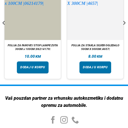
FOLIJA ZA FAROVE I STOP LAMPE ZUTA
FOLIJA ZA STAKLA SILVER OGLEDALO
30CM x 100CM |06214179|
50CM X 300CM |4657|
10.00
8.00
KM
KM
DODAJ U KORPU
DODAJ U KORPU
Vaš pouzdan partner za vrhunsku autokozmetiku i dodatnu
opremu za automobile.