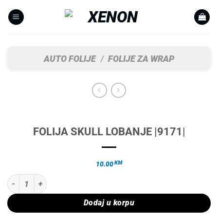
Skip
to
content
AUTO FOLIJE
/
FOLIJE ZA WRAP
FOLIJA SKULL LOBANJE |9171|
KM
10.00
FOLIJA SKULL LOBANJE |9171| količina
Dodaj u korpu