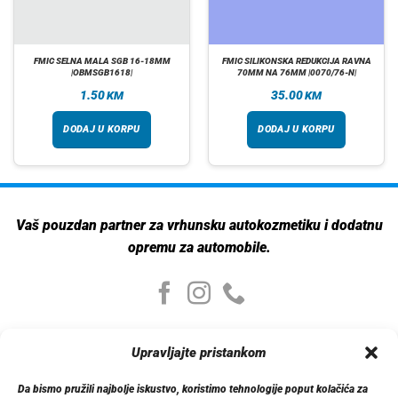
FMIC SELNA MALA SGB 16-18MM
FMIC SILIKONSKA REDUKCIJA RAVNA
|OBMSGB1618|
70MM NA 76MM |0070/76-N|
1.50
35.00
KM
KM
DODAJ U KORPU
DODAJ U KORPU
Vaš pouzdan partner za vrhunsku autokozmetiku i dodatnu
opremu za automobile.
Moj nalog
Upravljajte pristankom
Moj nalog
Moje narudžbe
Da bismo pružili najbolje iskustvo, koristimo tehnologije poput kolačića za