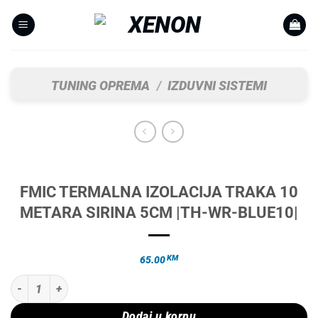
Skip
to
content
TUNING OPREMA
/
IZDUVNI SISTEMI
FMIC TERMALNA IZOLACIJA TRAKA 10
METARA SIRINA 5CM |TH-WR-BLUE10|
KM
65.00
FMIC TERMALNA IZOLACIJA TRAKA 10 METARA SIRINA 5CM |TH-WR-
Dodaj u korpu