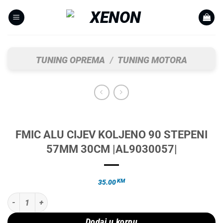
Skip
to
content
TUNING OPREMA
/
TUNING MOTORA
FMIC ALU CIJEV KOLJENO 90 STEPENI
57MM 30CM |AL9030057|
KM
35.00
FMIC ALU CIJEV KOLJENO 90 STEPENI 57MM 30CM |AL9030057| koli
Dodaj u korpu