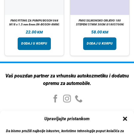
FMIC FITING ZA PUMPU BOSCH 044
FMIC SILIKONSKO CRIJEVO 180
M18 x 1.5 mm 8mm |IN-BOSCH-8MM|
STEPENI 57MM 30CM |01805700N|
22.00
58.00
KM
KM
DODAJ U KORPU
DODAJ U KORPU
Vaš pouzdan partner za vrhunsku autokozmetiku i dodatnu
opremu za automobile.
Moj nalog
Upravljajte pristankom
Moj nalog
Moje narudžbe
Da bismo pružili najbolje iskustvo, koristimo tehnologije poput kolačića za